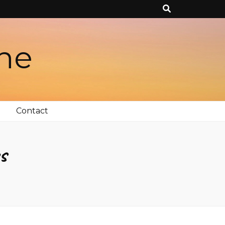
gne
Contact
s