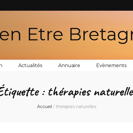
en Etre Breta
n
Actualités
Annuaire
Evènements
Étiquette :
thérapies naturelle
Accueil
/
thérapies naturelles